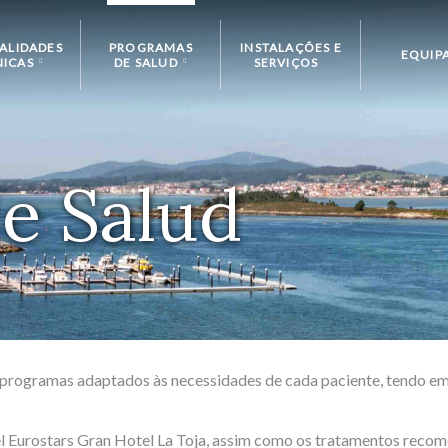
IALIDADES
PROGRAMAS
INSTALAÇÕES E
EQUIP
NICAS
DE SALUD
SERVIÇOS
 CAPILAR
EXPRESS BEAUTY
ICINA E
SORRISO PERFEITO
e Salud
A ESTÉTICA
EXPRESS DETOX
 ESTÉTICA
RAL
CLÁSSICO
TERAPIA E
EOPATIA
TOLOGIA
os programas adaptados às necessidades de cada paciente, tendo e
RURGIA
CULAR
el Eurostars Gran Hotel La Toja, assim como os tratamentos reco