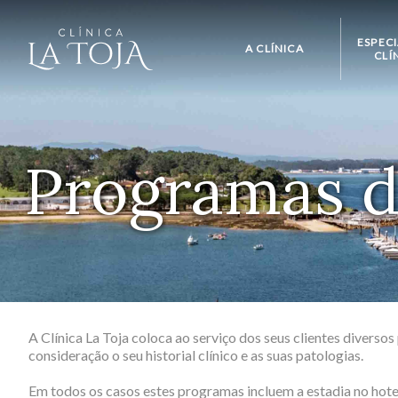
ESPEC
A CLÍNICA
CLÍ
SAÚDE
MED
Programas d
CIRURGI
SAÚDE
O
FISIO
OST
DERMA
A Clínica La Toja coloca ao serviço dos seus clientes divers
CI
consideração o seu historial clínico e as suas patologias.
VAS
Em todos os casos estes programas incluem a estadia no hot