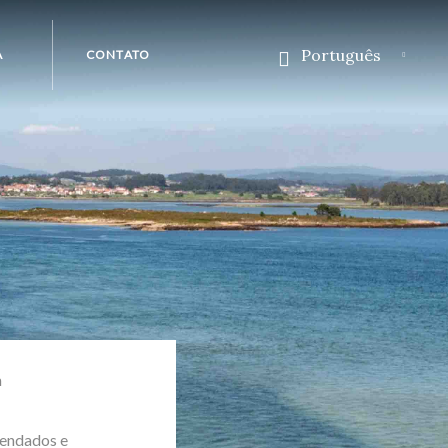
Português
A
CONTATO
Español
English
m
mendados e