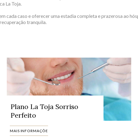
NA GERAL E
ca La Toja.
RIÇÃO
 em cada caso e oferecer uma estadia completa e prazerosa ao hó
ecuperação tranquila.
Plano La Toja Sorriso
Perfeito
MAIS INFORMAÇÕE